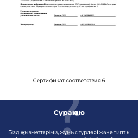
Сертификат соответствия 6
Сұрақ қою
Біздің қызметтеріміз, жұмыс түрлері және типтік