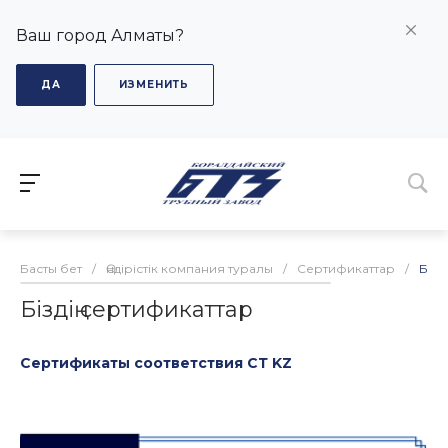
Ваш город Алматы?
ДА
ИЗМЕНИТЬ
Басты бет
/
Өндірістік компания туралы
/
Сертификаттар
/
Бізд
Біздің сертификаттар
Сертификаты соответствия СТ KZ