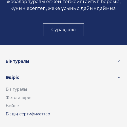
жобалар туралы егжей-тегжейлі айтып береміз,
құнын есептеп, жеке ұсыныс дайындаймыз!
Сұрақ қою
Біз туралы
Өндіріс
Біз туралы
Фотогалерея
Бейне
Біздің сертификаттар