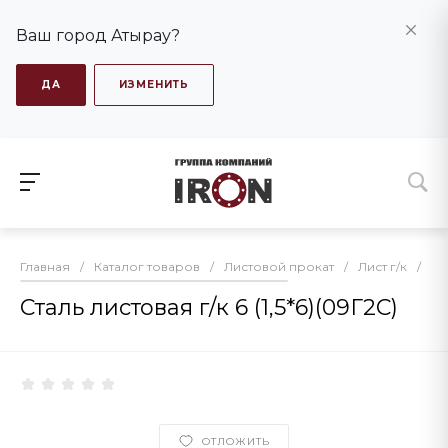
Ваш город Атырау?
ДА
ИЗМЕНИТЬ
Главная
/
Каталог товаров
/
Листовой прокат
/
Лист г/к
/
Ст
Сталь листовая г/к 6 (1,5*6)(09Г2С)
ОТЛОЖИТЬ