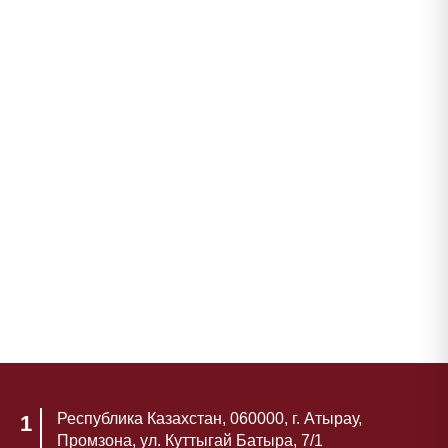
Вт
09:00 - 18:00,
Ср
Обед
13:00 - 14:00
Чт
Пт
Сб
09:00 - 13:00
Вс
Выходной
Республика Казахстан, 060000, г. Атырау,
1
Промзона, ул. Куттыгай Батыра, 7/1