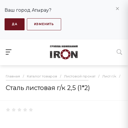
Ваш город Атырау?
ДА
ИЗМЕНИТЬ
Главная
/
Каталог товаров
/
Листовой прокат
/
Лист г/к
/
Ст
Сталь листовая г/к 2,5 (1*2)