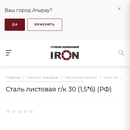
Ваш город Атырау?
ДА
ИЗМЕНИТЬ
Главная
/
Каталог товаров
/
Листовой прокат
/
Лист г/к
/
Ст
Сталь листовая г/к 30 (1,5*6) (РФ)