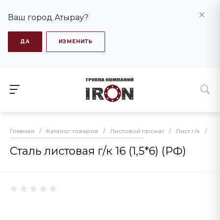
Ваш город Атырау?
ДА
ИЗМЕНИТЬ
Главная
/
Каталог товаров
/
Листовой прокат
/
Лист г/к
/
Ст
Сталь листовая г/к 16 (1,5*6) (РФ)