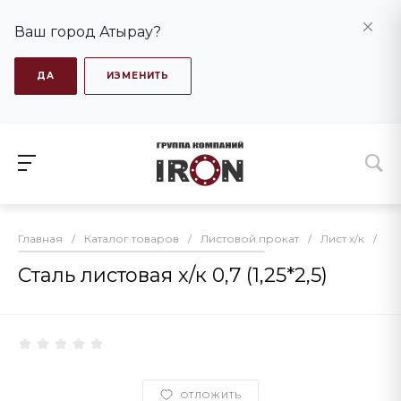
Ваш город Атырау?
ДА
ИЗМЕНИТЬ
Главная
/
Каталог товаров
/
Листовой прокат
/
Лист х/к
/
Ст
Сталь листовая х/к 0,7 (1,25*2,5)
ОТЛОЖИТЬ