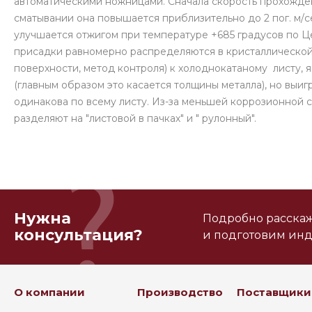
автоматическими ножницами. Сначала скорость прохожден
сматывании она повышается приблизительно до 2 пог. м/с
улучшается отжигом при температуре +685 градусов по Ц
присадки равномерно распределяются в кристаллической 
поверхности, метод контроля) к холоднокатаному листу, 
(главным образом это касается толщины металла), но выиг
одинакова по всему листу. Из-за меньшей коррозионной 
разделяют на "листовой в пачках" и " рулонный".
Нужна
Подробно расскаже
консультация?
и подготовим ин
О компании
Производство
Поставщики