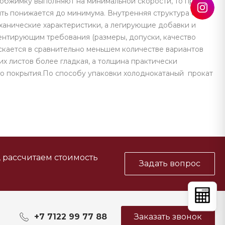
 обжимку выполняют на минимальной скорости, то при
ять понижается до минимума. Внутренняя структура стали
ханические характеристики, а легирующие добавки и
ентирующим требования (размеры, допуски, качество
ускается в сравнительно меньшем количестве вариантов
их листов более гладкая, а толщина практически
ого покрытия.По способу упаковки холоднокатаный прокат
, рассчитаем стоимость
Задать вопрос
+7 7122 99 77 88
Заказать звонок