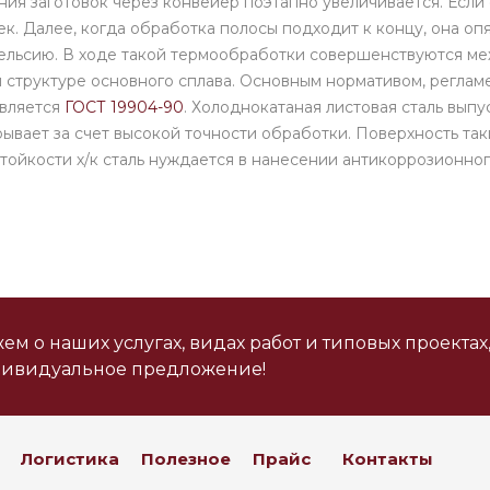
ия заготовок через конвейер поэтапно увеличивается. Если
ек. Далее, когда обработка полосы подходит к концу, она оп
ельсию. В ходе такой термообработки совершенствуются ме
структуре основного сплава. Основным нормативом, реглам
является
ГОСТ 19904-90
. Холоднокатаная листовая сталь вып
рывает за счет высокой точности обработки. Поверхность так
стойкости х/к сталь нуждается в нанесении антикоррозионн
м о наших услугах, видах работ и типовых проектах
дивидуальное предложение!
Логистика
Полезное
Прайс
Контакты