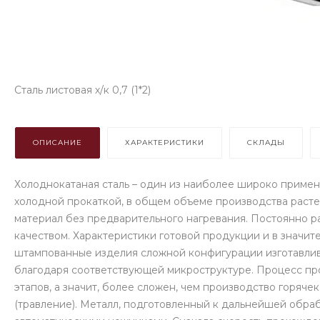
Сталь листовая х/к 0,7 (1*2)
ОПИСАНИЕ
ХАРАКТЕРИСТИКИ
СКЛАДЫ
Холоднокатаная сталь – один из наиболее широко примен
холодной прокаткой, в общем объеме производства расте
материал без предварительного нагревания. Постоянно ра
качеством. Характеристики готовой продукции и в значи
штампованные изделия сложной конфигурации изготавлив
благодаря соответствующей микроструктуре. Процесс про
этапов, а значит, более сложен, чем производство горяч
(травление). Металл, подготовленный к дальнейшей обра