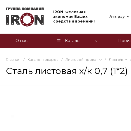
IRON- железная
экономия Ваших
Атырау
средств и времени!
О нас
Каталог
Произ
Главная
/
Каталог товаров
/
Листовой прокат
/
Лист х/к
Сталь листовая х/к 0,7 (1*2)