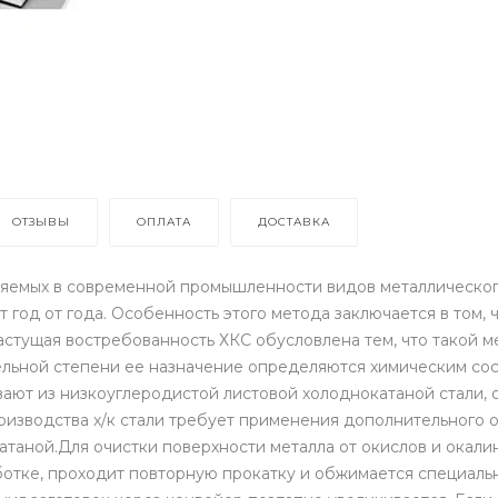
ОТЗЫВЫ
ОПЛАТА
ДОСТАВКА
яемых в современной промышленности видов металлического 
т год от года. Особенность этого метода заключается в том
стущая востребованность ХКС обусловлена тем, что такой м
тельной степени ее назначение определяются химическим сос
ают из низкоуглеродистой листовой холоднокатаной стали, 
изводства х/к стали требует применения дополнительного 
екатаной.Для очистки поверхности металла от окислов и ока
ботке, проходит повторную прокатку и обжимается специаль