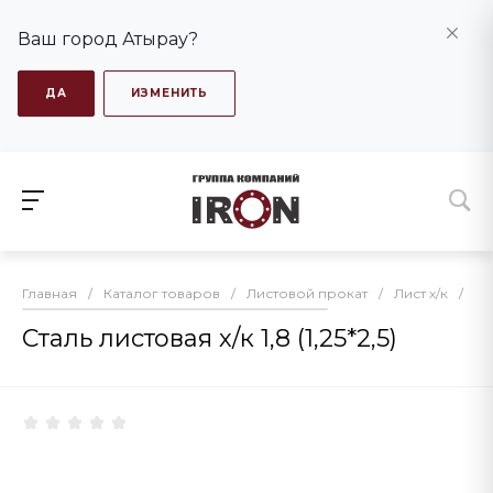
Ваш город Атырау?
ДА
ИЗМЕНИТЬ
Главная
/
Каталог товаров
/
Листовой прокат
/
Лист х/к
/
Ста
Сталь листовая х/к 1,8 (1,25*2,5)