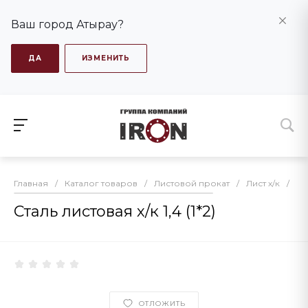
Ваш город Атырау?
ДА
ИЗМЕНИТЬ
Главная
/
Каталог товаров
/
Листовой прокат
/
Лист х/к
/
Ст
Сталь листовая х/к 1,4 (1*2)
ОТЛОЖИТЬ