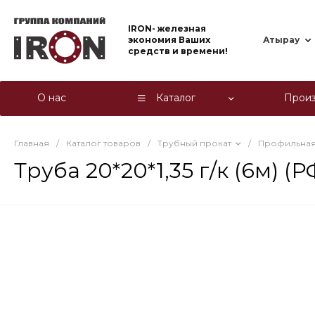
IRON- железная
экономия Ваших
Атырау
средств и времени!
О нас
Каталог
Произ
Главная
/
Каталог товаров
/
Трубный прокат
/
Профильная
Труба 20*20*1,35 г/к (6м) (Р