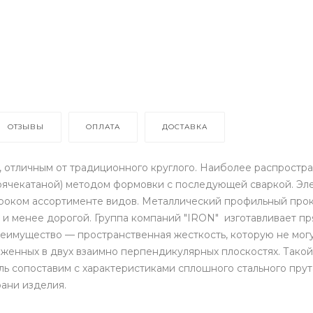
ОТЗЫВЫ
ОПЛАТА
ДОСТАВКА
, отличным от традиционного круглого. Наиболее распростра
горячекатаной) методом формовки с последующей сваркой. Э
роком ассортименте видов. Металлический профильный прока
й и менее дорогой. Группа компаний "IRON" изготавливает 
реимущество — пространственная жесткость, которую не могу
женных в двух взаимно перпендикулярных плоскостях. Тако
ель сопоставим с характеристиками сплошного стального пру
ани изделия.