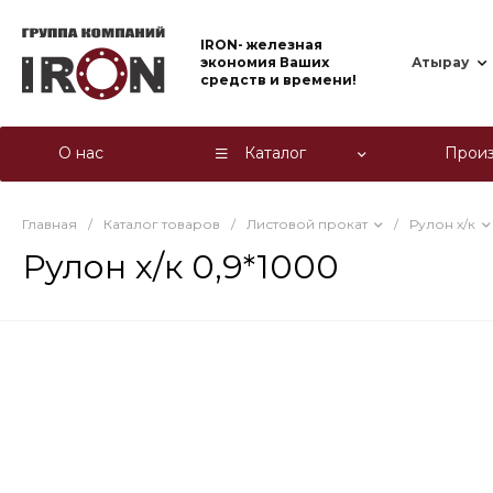
IRON- железная
экономия Ваших
Атырау
средств и времени!
О нас
Каталог
Произ
Главная
/
Каталог товаров
/
Листовой прокат
/
Рулон х/к
Рулон х/к 0,9*1000