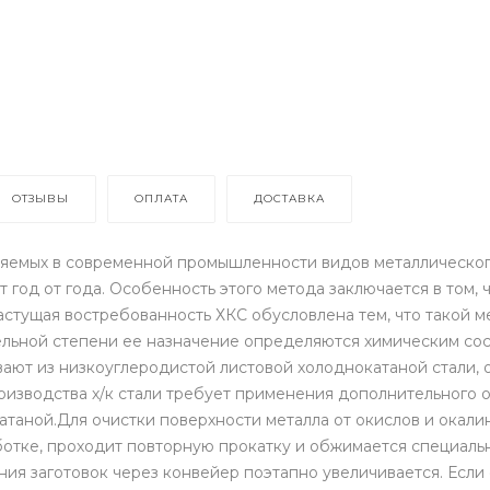
ОТЗЫВЫ
ОПЛАТА
ДОСТАВКА
яемых в современной промышленности видов металлического 
т год от года. Особенность этого метода заключается в том
стущая востребованность ХКС обусловлена тем, что такой м
тельной степени ее назначение определяются химическим сос
ают из низкоуглеродистой листовой холоднокатаной стали, 
изводства х/к стали требует применения дополнительного 
екатаной.Для очистки поверхности металла от окислов и ока
ботке, проходит повторную прокатку и обжимается специаль
ия заготовок через конвейер поэтапно увеличивается. Если