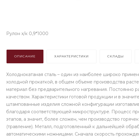
Рулон х/к 0,9*1000
ОПИСАНИЕ
ХАРАКТЕРИСТИКИ
СКЛАДЫ
Холоднокатаная сталь – один из наиболее широко примен
холодной прокаткой, в общем объеме производства расте
материал без предварительного нагревания. Постоянно ра
качеством. Характеристики готовой продукции и в значи
штампованные изделия сложной конфигурации изготавлив
благодаря соответствующей микроструктуре. Процесс про
этапов, а значит, более сложен, чем производство горяч
(травление). Металл, подготовленный к дальнейшей обра
автоматическими ножницами. Сначала скорость прохожден