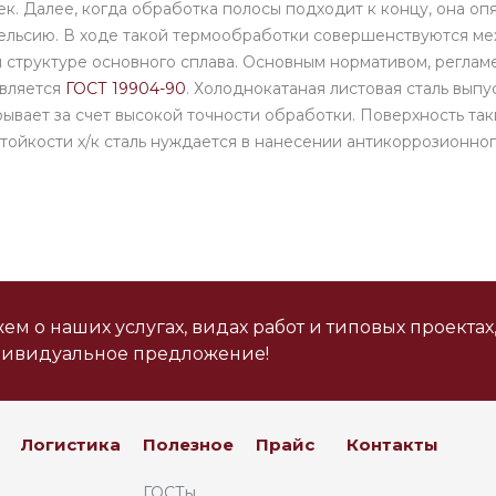
ек. Далее, когда обработка полосы подходит к концу, она оп
ельсию. В ходе такой термообработки совершенствуются ме
структуре основного сплава. Основным нормативом, реглам
является
ГОСТ 19904-90
. Холоднокатаная листовая сталь вып
рывает за счет высокой точности обработки. Поверхность так
стойкости х/к сталь нуждается в нанесении антикоррозионн
м о наших услугах, видах работ и типовых проектах
дивидуальное предложение!
Логистика
Полезное
Прайс
Контакты
ГОСТы