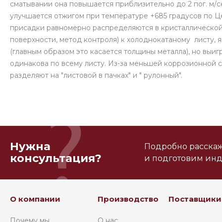
сматывании она повышается приблизительно до 2 пог. м/с
улучшается отжигом при температуре +685 градусов по Ц
присадки равномерно распределяются в кристаллической 
поверхности, метод контроля) к холоднокатаному листу, 
(главным образом это касается толщины металла), но выиг
одинакова по всему листу. Из-за меньшей коррозионной 
разделяют на "листовой в пачках" и " рулонный".
Нужна
Подробно расскаже
консультация?
и подготовим ин
О компании
Производство
Поставщики
Почему мы
О нас