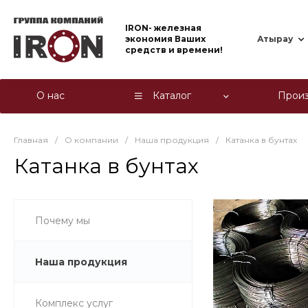
IRON- железная
экономия Ваших
Атырау
средств и времени!
О нас
Каталог
Произ
Главная
/
О компании
/
Наша продукция
/
Катанка в бунтах
Катанка в бунтах
Почему мы
Наша продукция
Комплекс услуг