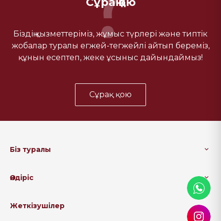
Сұрақ қою
Біздің қызметтеріміз, жұмыс түрлері және типтік
жобалар туралы егжей-тегжейлі айтып береміз,
құнын есептеп, жеке ұсыныс дайындаймыз!
Сұрақ қою
Біз туралы
Өндіріс
Жеткізушілер