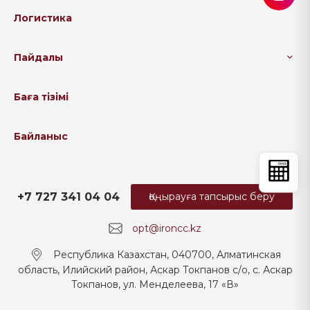
Логистика
Пайдалы
Баға тізімі
Байланыс
+7 727 341 04 04
Қоңырауға тапсырыс беру
opt@ironcc.kz
Республика Казахстан, 040700, Алматинская
область, Илийский район, Аскар Токпанов с/о, с. Аскар
Токпанов, ул. Менделеева, 17 «В»