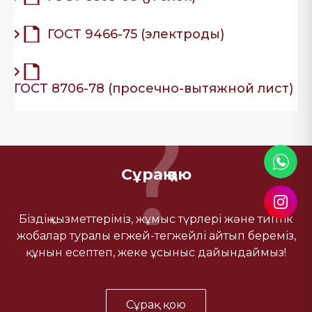
ГОСТ 9466-75 (электроды)
ГОСТ 8706-78 (просечно-вытяжной лист)
Сұрақ қою
Біздің қызметтеріміз, жұмыс түрлері және типтік
жобалар туралы егжей-тегжейлі айтып береміз,
құнын есептеп, жеке ұсыныс дайындаймыз!
Сұрақ қою