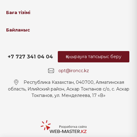
Баға тізімі
Байланыс
+7 727 341 04 04
Қоңырауға тапсырыс беру
opt@ironcc.kz
Республика Казахстан, 040700, Алматинская
область, Илийский район, Аскар Токпанов с/о, с. Аскар
Токпанов, ул. Менделеева, 17 «В»