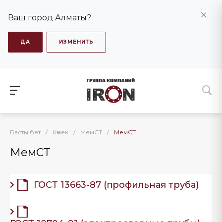
Ваш город Алматы?
ДА
ИЗМЕНИТЬ
Басты бет
/
Көмек
/
МемСТ
/
МемСТ
МемСТ
ГОСТ 13663-87 (профильная труба)