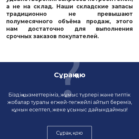
а не на склад. Наши складские запасы
традиционно не превышают
полумесячного объёма продаж, этого
нам достаточно для выполнения
срочных заказов покупателей.
Сұрақ қою
Біздің қызметтеріміз, жұмыс түрлері және типтік
жобалар туралы егжей-тегжейлі айтып береміз,
құнын есептеп, жеке ұсыныс дайындаймыз!
Сұрақ қою