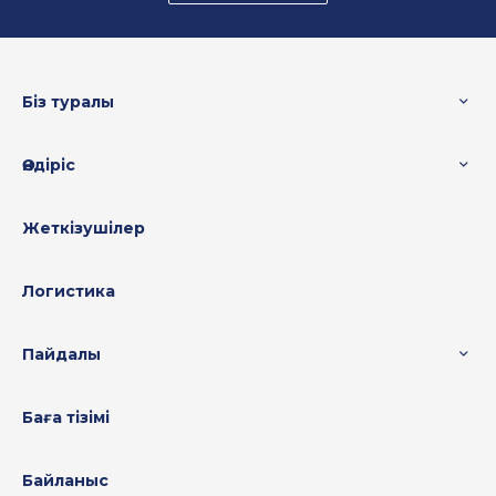
Біз туралы
Өндіріс
Жеткізушілер
Логистика
Пайдалы
Баға тізімі
Байланыс