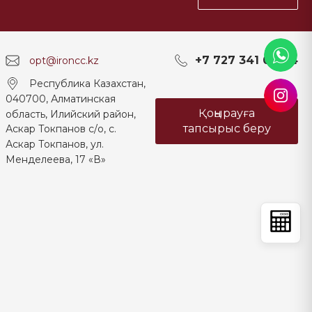
+7 727 341 04 04
opt@ironcc.kz
Республика Казахстан,
040700, Алматинская
Қоңырауға
область, Илийский район,
тапсырыс беру
Аскар Токпанов с/о, с.
Аскар Токпанов, ул.
Менделеева, 17 «В»