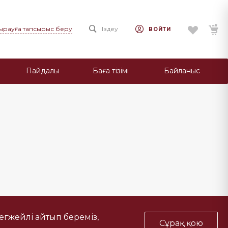
ңырауға тапсырыс беру
Іздеу
ВОЙТИ
Пайдалы
Баға тізімі
Байланыс
тегжейлі айтып береміз,
Сұрақ қою