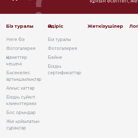
құнын есептеп, ж
Біз туралы
Өндіріс
Жеткізушілер
Ло
Неге біз
Біз туралы
Фотогалерея
Фотогалерея
Қызметтер
Бейне
кешені
Біздің
Бәсекелес
сертификаттар
артықшылықтар
Алғыс хаттар
Біздің сүйікті
клиенттеріміз
Бос орындар
Жиі қойылатын
сұрақтар