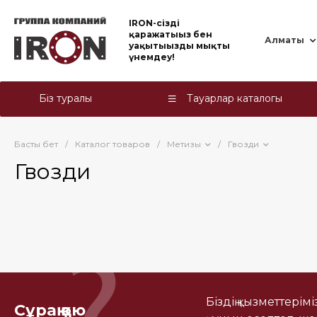
IRON-cіздің
қаражатыңыз бен
Алматы
уақытыңызды мықты
үнемдеу!
Біз туралы
Тауарлар каталогы
Басты бет
/
Каталог товаров
/
Метизы
/
Гвозди
Гвозди
Біздің қызметтерім
Сұрақ қою