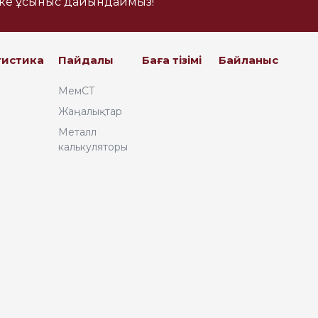
еке ұсыныс дайындаймыз!
Казахстан, 050061, мкр.
«Самгау», ул. Кокорай,32
opt@ironcc.kz
гистика
Пайдалы
Баға тізімі
Байланыс
+7 727 341 03 03
Республика Казахстан,
МемСТ
040700, Алматинская
область, Илийский
Жаңалықтар
район, Аскар Токпанов
с/о, Промзона, ул.
Металл
Бережинского, 204 «В»
калькуляторы
sales@ironcc.kz