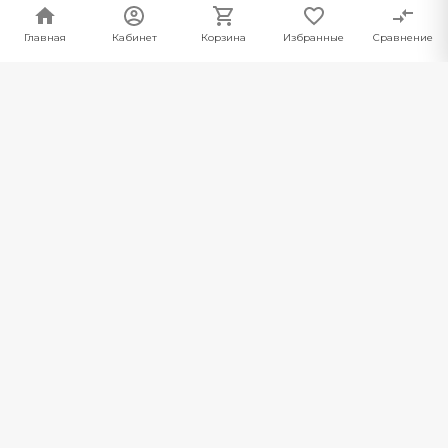
Главная
Главная
Кабинет
Кабинет
Корзина
Корзина
Избранные
Избранные
Сравнение
Сравнение
Пайдалы
Баға тізімі
Байланыс
+7 727 341 04 04
Қоңырауға тапсырыс беру
opt@ironcc.kz
Республика Казахстан, 040700, Алматинская
область, Илийский район, Аскар Токпанов с/о, с. Аскар
Токпанов, ул. Менделеева, 17 «В»