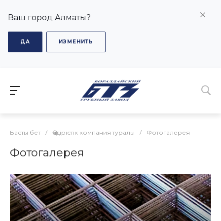
Ваш город Алматы?
ДА
ИЗМЕНИТЬ
Басты бет
/
Өндірістік компания туралы
/
Фотогалерея
Фотогалерея