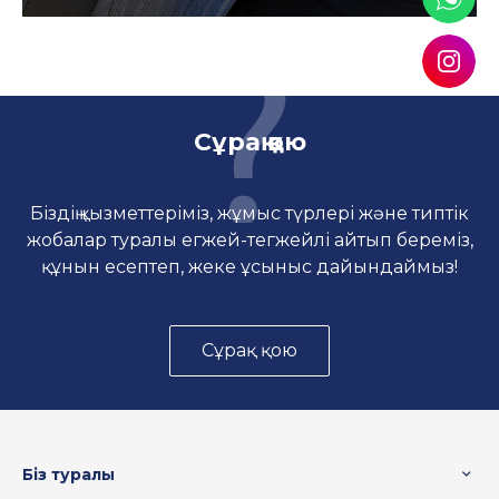
Сұрақ қою
Біздің қызметтеріміз, жұмыс түрлері және типтік
жобалар туралы егжей-тегжейлі айтып береміз,
құнын есептеп, жеке ұсыныс дайындаймыз!
Сұрақ қою
Біз туралы